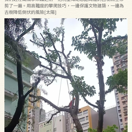
剪了一遍。用高難度的攀爬技巧，一邊保護文物建築，一邊為
古樹降低倒伏的風險[太陽]